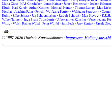
Maria Glatz
·
HAP Grieshaber
·
Jonas Hafner
·
Jeroen Henneman
·
Jochen Hiltma
Kluth
·
Karl Korab
·
Arthur Kostner
·
Michael Kunert
·
Thomas Lange
·
Max Lieb
Nicolai
·
Joachim Palm
·
Penck
·
Wolfgang Petrick
·
Wolfgang Petrovsky
·
Georg 
Ruhm
·
Silke Schatz
·
Jan Schoenmakers
·
Rudolf Schoofs
·
Max Slevogt
·
K.R.H.
Volker Tannert
·
Inga Svala Thorsdottir
·
Unbekannter Künstler
·
Verschiedene Kü
Wittig
·
Wols
·
Rainer Wölzl
·
Peter Wörfel
·
Sati Zech
·
Jerry Zeniuk
·
Ursula Zieg
© 1997-2026 Doebele Kunstauktionen ·
Impressum, Haftungsausschl