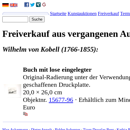
Startseite
Kunstauktionen
Freiverkauf
Term
Freiverkauf aus vergangenen A
Wilhelm von Kobell (1766-1855):
Buch mit lose eingelegter
Original-Radierung unter der Verwendun
geschaffenen Druckplatte.
20,0 × 26,0 cm
Objektnr.
15677-96
· Erhältlich zum Min
Euro
Max Ackermann
·
Dieter Appelt
·
Pidder Auberger
·
Tjorg Douglas Beer
·
Kathia 