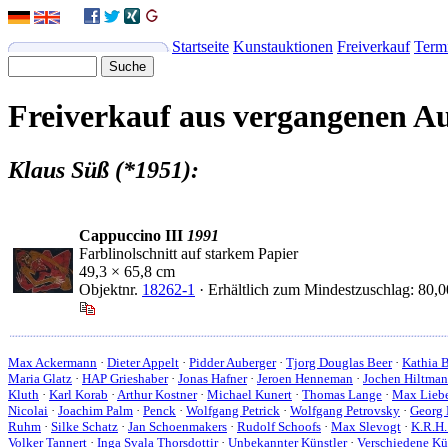
Startseite
Kunstauktionen
Freiverkauf
Term
Freiverkauf aus vergangenen A
Klaus Süß (*1951):
Cappuccino III
1991
Farblinolschnitt auf starkem Papier
49,3 × 65,8 cm
Objektnr.
18262-1
· Erhältlich zum Mindestzuschlag: 80,
Max Ackermann
·
Dieter Appelt
·
Pidder Auberger
·
Tjorg Douglas Beer
·
Kathia 
Maria Glatz
·
HAP Grieshaber
·
Jonas Hafner
·
Jeroen Henneman
·
Jochen Hiltma
Kluth
·
Karl Korab
·
Arthur Kostner
·
Michael Kunert
·
Thomas Lange
·
Max Lieb
Nicolai
·
Joachim Palm
·
Penck
·
Wolfgang Petrick
·
Wolfgang Petrovsky
·
Georg 
Ruhm
·
Silke Schatz
·
Jan Schoenmakers
·
Rudolf Schoofs
·
Max Slevogt
·
K.R.H.
Volker Tannert
·
Inga Svala Thorsdottir
·
Unbekannter Künstler
·
Verschiedene Kü