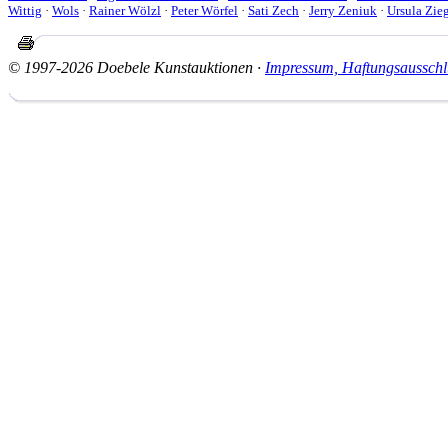
Wittig
·
Wols
·
Rainer Wölzl
·
Peter Wörfel
·
Sati Zech
·
Jerry Zeniuk
·
Ursula Zieg
© 1997-2026 Doebele Kunstauktionen ·
Impressum, Haftungsausschl