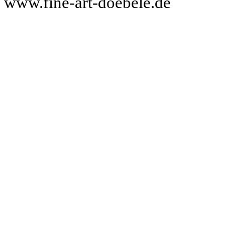
www.fine-art-doebele.de