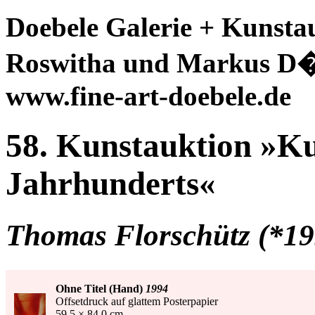
Doebele Galerie + Kunsta
Roswitha und Markus D�
www.fine-art-doebele.de
58. Kunstauktion »Ku
Jahrhunderts«
Thomas Florschütz (*19
Ohne Titel (Hand)
1994
Offsetdruck auf glattem Posterpapier
59,5 × 84,0 cm